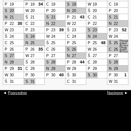
34
P
19
P
19
C
19
S
19
W
19
C
19
S
20
W
20
P
20
N
20
Ś
20
P
20
43
N
21
Ś
21
S
21
P
21
C
21
S
21
30
P
22
C
22
N
22
W
22
P
22
N
22
39
52
W
23
P
23
P
23
Ś
23
S
23
P
23
Ś
24
S
24
W
24
C
24
N
24
W
24
Pierwsz
48
C
25
N
25
Ś
25
P
25
P
25
Ś
25
dzień
Bożego
Drugi
Narodze
35
P
26
P
26
C
26
S
26
W
26
C
26
dzień
Bożego
Narodze
S
27
W
27
P
27
N
27
Ś
27
P
27
44
N
28
Ś
28
S
28
P
28
C
28
S
28
31
P
29
C
29
N
29
W
29
P
29
N
29
40
1
W
30
P
30
P
30
Ś
30
S
30
P
30
Ś
31
S
31
C
31
W
31
◄
Poprzednie
Następne
►