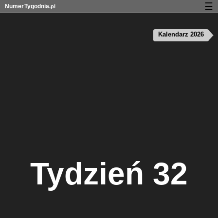
☰
Numer
Tygodnia
.pl
Kalendarz z numerami tygodni
Kalendarz 2026
Prywatność i pliki cookies
Tydzień 32