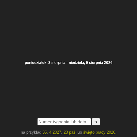
poniedziałek, 3 sierpnia – niedziela, 9 sierpnia 2026
➜
na przykład
35
,
4 2027
,
23 paź
lub
święto pracy 2026
.