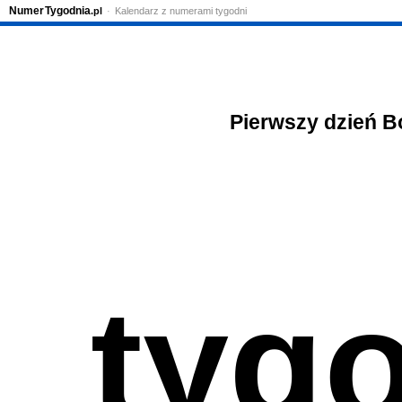
Numer
Tygodnia
.pl
Kalendarz z numerami tygodni
Pierwszy dzień B
tyg