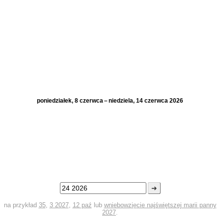
poniedziałek, 8 czerwca – niedziela, 14 czerwca 2026
➜
na przykład
35
,
3 2027
,
12 paź
lub
wniebowzięcie najświętszej marii panny
2027
.