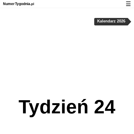
☰
Numer
Tygodnia
.pl
Kalendarz z numerami tygodni
Kalendarz 2026
Prywatność i pliki cookies
Tydzień 24