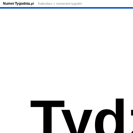
Numer
Tygodnia
.pl
Kalendarz z numerami tygodni
Tyd