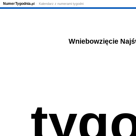
Numer
Tygodnia
.pl
Kalendarz z numerami tygodni
Wniebowzięcie Najśw
tyg