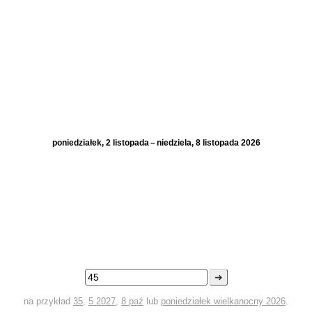
poniedziałek, 2 listopada – niedziela, 8 listopada 2026
➜
na przykład
35
,
5 2027
,
8 paź
lub
poniedziałek wielkanocny 2026
.