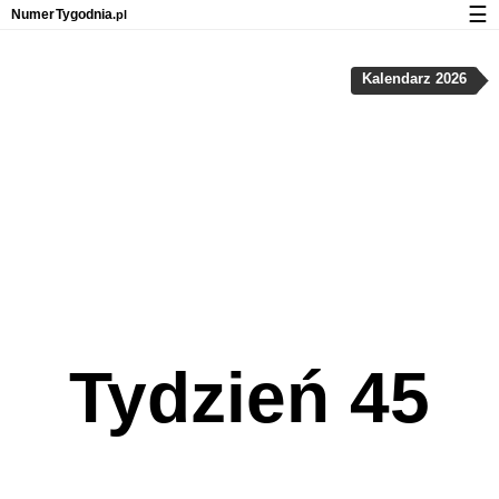
☰
Numer
Tygodnia
.pl
Kalendarz z numerami tygodni
Kalendarz 2026
Prywatność i pliki cookies
Tydzień 45