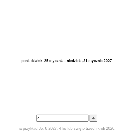
poniedziałek, 25 stycznia – niedziela, 31 stycznia 2027
➜
na przykład
35
,
8 2027
,
4 lis
lub
święto trzech króli 2026
.